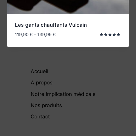
Les gants chauffants Vulcain
119,90
€
–
139,99
€
Note
5.00
sur 5
Accueil
A propos
Notre implication médicale
Nos produits
Contact